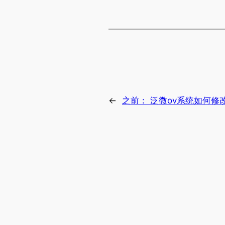
←
之前：
泛微ov系统如何修