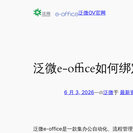
跳
泛微OV官网
至
内
容
泛微e-office
6 月 3, 2026
—
泛微
于
最新
由
泛微e-office是一款集办公自动化、流程