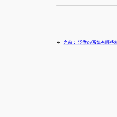
←
之前：
泛微ov系统有哪些