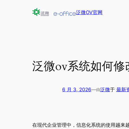
跳
泛微OV官网
至
内
容
泛微ov系统如何修
6 月 3, 2026
—
泛微
于
最新
由
在现代企业管理中，信息化系统的使用越来