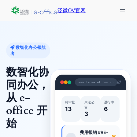
跳
泛微OV官网
至
内
容
数智化办公领航
者
数智化协
同办公，
www.fanweiat.com.cn
从 e-
待审批
未读公
进行中
office 开
告
13
6
3
始
费用报销 #RE-